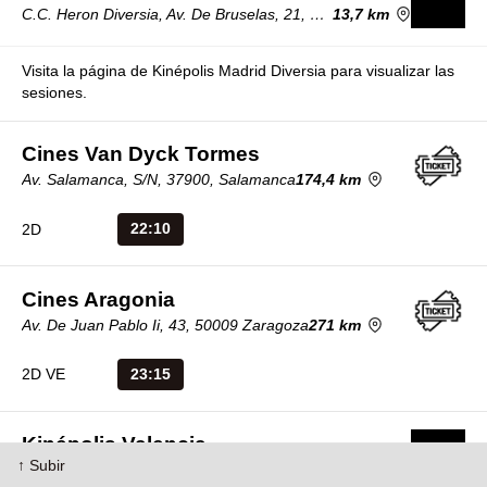
C.C. Heron Diversia, Av. De Bruselas, 21, 28108 Alcobendas, Madrid, España
13,7 km
Visita la página de Kinépolis Madrid Diversia para visualizar las
sesiones.
Cines Van Dyck Tormes
Av. Salamanca, S/N, 37900, Salamanca
174,4 km
22:10
2D
Cines Aragonia
Av. De Juan Pablo Ii, 43, 50009 Zaragoza
271 km
23:15
2D VE
Kinépolis Valencia
↑ Subir
Avinguda De Francisco Tomàs I Valiente, S/N, 46980, Valencia, España
295 km