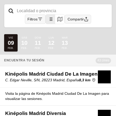
Filtros
Compartir
VIE
SÁB
DOM
LUN
MAR
09
10
11
12
13
FEB.
FEB.
FEB.
FEB.
FEB.
ENCUENTRA TU SESIÓN
43 cines
Kinépolis Madrid Ciudad De La Imagen
C. Edgar Neville, S/N, 28223 Madrid, España
8,3 km
Visita la página de Kinépolis Madrid Ciudad De La Imagen para
visualizar las sesiones.
Kinépolis Madrid Diversia